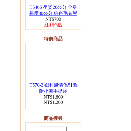
繡字（單隻）
T546S 坐姿20公分 全身
長度30公分 棕色毛衣熊
NT$700
紅利:7點
特價商品
02.
T151 坐姿13公分客家
大紅花布小熊（單
隻）
T570-2 鄉村風情侶對熊
附小熊手提袋
NT$1,800
NT$1,200
商品搜尋
03.
T140 客家大紅花布小
熊 10隻一組