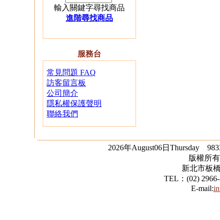
輸入關鍵字尋找商品
進階尋找商品
服務台
常見問題 FAQ
04.
T849-2 甜蜜婚紗熊禮
訪客留言板
盒
公司簡介
隱私權保護聲明
聯絡我們
2026年August06日Thursday 98
版權所有
新北市板橋
TEL：(02) 2966
05.
R404 客家粉紅花布小
E-mail:
i
兔吊飾 10隻一組