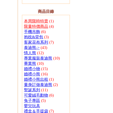
商品目錄
本周限時特賣
(1)
限量特價商品
(4)
手機吊飾
(6)
抱枕&背包
(3)
客家花布系列
(7)
泰迪熊->
(43)
情人熊
(12)
專業服裝泰迪熊
(10)
畢業熊
(10)
婚禮小物
(15)
婚禮小熊
(16)
婚禮小熊出租
(1)
量身訂做泰迪熊
(2)
聖誕系列
(11)
可愛絨毛動物
(6)
兔子專區
(5)
嬰兒玩具
禮盒＆手提袋
(7)