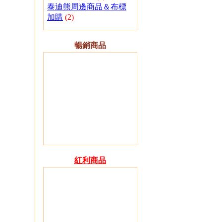
泰迪熊周邊商品＆布標
加購
(2)
暢銷商品
紅利商品
01.
T526 26公分金黃色、
咖啡色捲毛泰迪熊 可