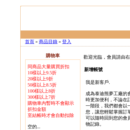
首頁
»
商品目錄
»
登入
購物車
歡迎光臨，會員請由右
同商品大量購買折扣
新增帳號
10樣以上9.5折
20樣以上9折
我是新客戶.
50樣以上8.5折
100樣以上8折
成為泰迪熊夢工廠的
300樣以上7折
時更加便利，不論在
購物車內暫時不會顯示
一階段，我們都會以
折扣金額
您，讓您輕鬆掌握訂
至結帳時才會自動扣除
可以隨時回到您的會
物記錄。
空的...