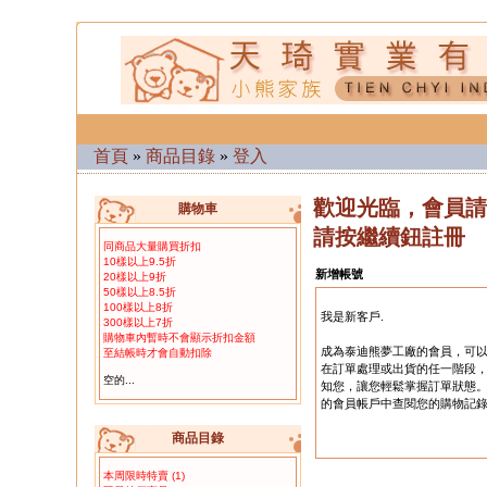
毛泰迪熊 可繡字（單隻）
首頁
»
商品目錄
»
登入
02.
T151 坐姿13公分客家大紅花布
歡迎光臨，會員請
購物車
小熊（單隻）
請按繼續鈕註冊
同商品大量購買折扣
10樣以上9.5折
新增帳號
20樣以上9折
50樣以上8.5折
100樣以上8折
我是新客戶.
300樣以上7折
購物車內暫時不會顯示折扣金額
成為泰迪熊夢工廠的會員，可
至結帳時才會自動扣除
在訂單處理或出貨的任一階段
空的...
知您，讓您輕鬆掌握訂單狀態
的會員帳戶中查閱您的購物記
03.
T140 客家大紅花布小熊 10隻一
組
商品目錄
本周限時特賣
(1)