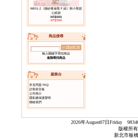
W831-2《婚紗泰迪熊 F 組》附小熊甜
心紙袋
NT$950
NT$599
商品搜尋
09.
T815G 13公分 雙色迷你畢業熊
（單隻）
輸入關鍵字尋找商品
進階尋找商品
服務台
常見問題 FAQ
訪客留言板
公司簡介
10.
W267 超迷你婚禮小熊一對
隱私權保護聲明
聯絡我們
2026年August07日Friday 983
版權所有
新北市板橋