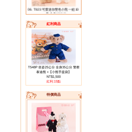
06.
T823 可愛迷你雙色小熊 一組10
隻 全身13公分
紅利商品
07.
T835 迷你三色小熊 每組30隻
T548P 坐姿25公分 全身35公分 警察
泰迪熊 +【小熊手提袋】
NT$1,500
紅利:15點
特價商品
08.
T134 藍色客家花布小熊 10隻一
組