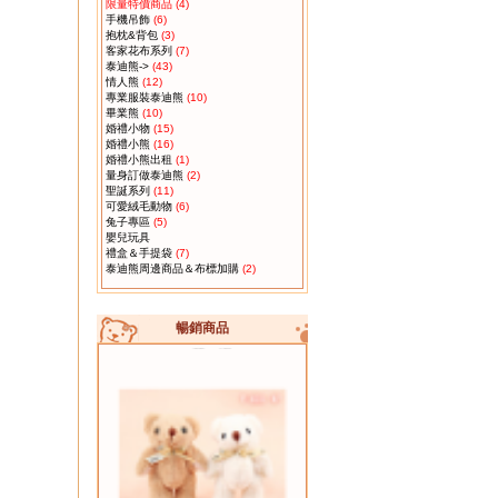
限量特價商品
(4)
手機吊飾
(6)
抱枕&背包
(3)
客家花布系列
(7)
泰迪熊->
(43)
情人熊
(12)
專業服裝泰迪熊
(10)
畢業熊
(10)
04.
T849-2 甜蜜婚紗熊禮盒
婚禮小物
(15)
婚禮小熊
(16)
婚禮小熊出租
(1)
量身訂做泰迪熊
(2)
聖誕系列
(11)
可愛絨毛動物
(6)
兔子專區
(5)
嬰兒玩具
禮盒＆手提袋
(7)
泰迪熊周邊商品＆布標加購
(2)
05.
R404 客家粉紅花布小兔吊飾 10
暢銷商品
隻一組