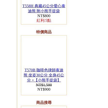
繡字（單隻）
T558H 典藏45公分愛心泰
迪熊 附小熊手提袋
NT$800
紅利:5點
特價商品
02.
T151 坐姿13公分客家
大紅花布小熊（單
隻）
T570B 咖啡色律師泰迪
熊 坐姿30公分 全身45公
分 +【小熊手提袋】
NT$1,500
NT$900
03.
T140 客家大紅花布小
商品搜尋
熊 10隻一組