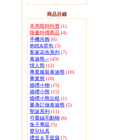
商品目錄
本周限時特賣
(1)
限量特價商品
(4)
手機吊飾
(6)
抱枕&背包
(3)
客家花布系列
(7)
泰迪熊->
(43)
情人熊
(12)
專業服裝泰迪熊
(10)
畢業熊
(10)
婚禮小物
(15)
婚禮小熊
(15)
婚禮小熊出租
(1)
量身訂做泰迪熊
(2)
聖誕系列
(11)
可愛絨毛動物
(6)
兔子專區
(5)
嬰兒玩具
禮盒＆手提袋
(7)