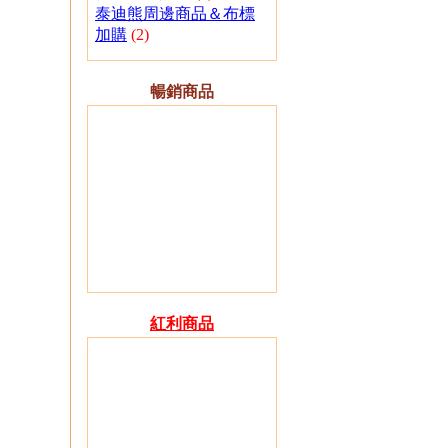
泰迪熊周邊商品＆布標
加購
(2)
暢銷商品
紅利商品
01.
T526 26公分金黃色、
咖啡色捲毛泰迪熊 可