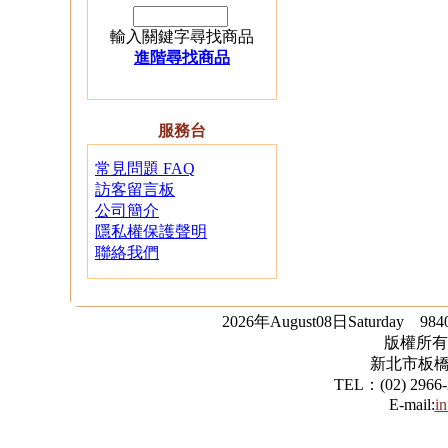
輸入關鍵字尋找商品
進階尋找商品
服務台
04.
T849-2 甜蜜婚紗熊禮
常見問題 FAQ
盒
訪客留言板
公司簡介
隱私權保護聲明
聯絡我們
2026年August08日Saturday 98
版權所有
新北市板橋
05.
R404 客家粉紅花布小
TEL：(02) 2966
兔吊飾 10隻一組
E-mail:
i