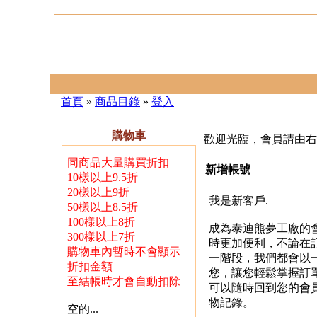
首頁
»
商品目錄
»
登入
購物車
歡迎光臨，會員請由右
同商品大量購買折扣
新增帳號
10樣以上9.5折
20樣以上9折
我是新客戶.
50樣以上8.5折
100樣以上8折
成為泰迪熊夢工廠的
300樣以上7折
時更加便利，不論在
購物車內暫時不會顯示
一階段，我們都會以
折扣金額
您，讓您輕鬆掌握訂
至結帳時才會自動扣除
可以隨時回到您的會
物記錄。
空的...